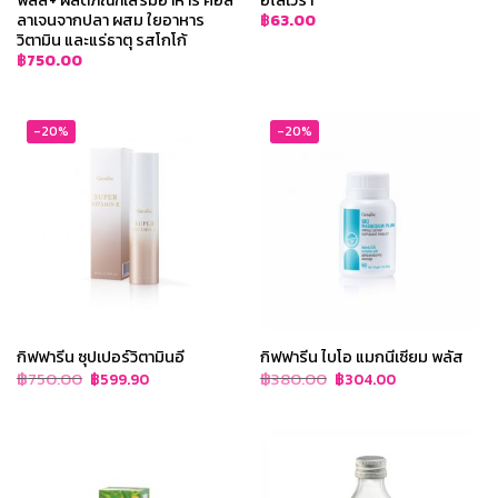
ลาเจนจากปลา ผสม ใยอาหาร
฿
63.00
วิตามิน และแร่ธาตุ รสโกโก้
฿
750.00
-20%
-20%
กิฟฟารีน ซุปเปอร์วิตามินอี
กิฟฟารีน ไบโอ แมกนีเซียม พลัส
Original
Current
Original
Current
฿
750.00
฿
380.00
฿
599.90
฿
304.00
price
price
price
price
was:
is:
was:
is:
฿750.00.
฿599.90.
฿380.00.
฿304.00.