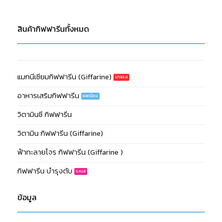
สินค้ากิฟฟารีนทั้งหมด
แมกนีเซียมกิฟฟารีน (Giffarine)
อาหารเสริมกิฟฟารีน
วิตามินซี กิฟฟารีน
วิตามิน กิฟฟารีน (Giffarine)
ฟ้าทะลายโจร กิฟฟารีน (Giffarine )
กิฟฟารีน บำรุงตับ
ข้อมูล