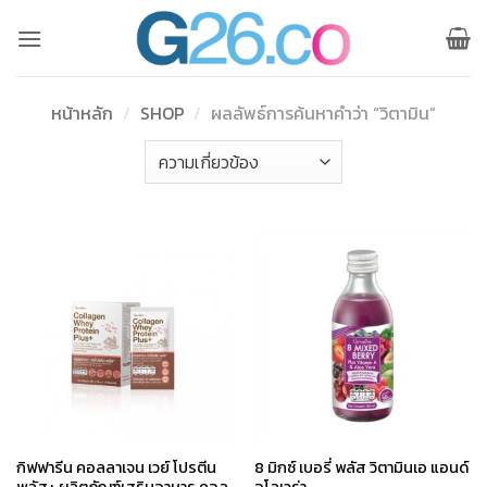
ข้าม
ไป
ยัง
เนื้อหา
หน้าหลัก
/
SHOP
/
ผลลัพธ์การค้นหาคำว่า “วิตามิน”
กิฟฟารีน คอลลาเจน เวย์ โปรตีน
8 มิกซ์ เบอรี่ พลัส วิตามินเอ แอนด์
พลัส+ ผลิตภัณฑ์เสริมอาหาร คอล
อโลเวร่า