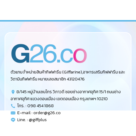
ตัวแทนจำหน่ายสินค้ากิฟฟารีน (Giffarine),อาหารเสริมกิฟฟารีน และ
วิตามินกิฟฟารีน หมายเลขสมาชิก 43120476
8/145 หมู่บ้านเซนโทร วิภาวดี ซอยช่างอากาศอุทิศ 15/1 ถนนช่าง
อากาศอุทิศ แขวงดอนเมือง เขตดอนเมือง กรุงเทพฯ 10210
โทร. : 098 454 1868
E-mail :
order@g26.co
Line. : @giffplus