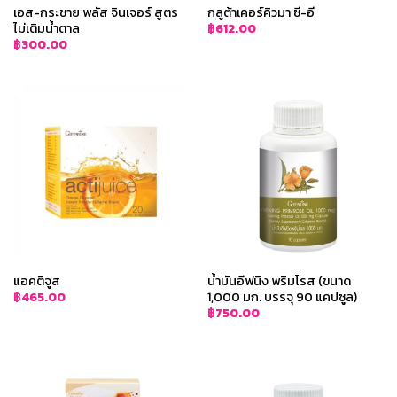
เอส-กระชาย พลัส จินเจอร์ สูตร
กลูต้าเคอร์คิวมา ซี-อี
ไม่เติมน้ำตาล
฿
612.00
฿
300.00
แอคติจูส
น้ำมันอีฟนิง พริมโรส (ขนาด
1,000 มก. บรรจุ 90 แคปซูล)
฿
465.00
฿
750.00