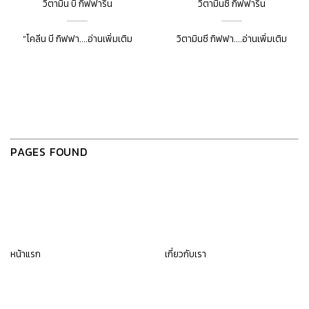
วิตามิน บี กิฟฟารีน
วิตามินซี กิฟฟารีน
“โคลีน บี กิฟฟา....อ่านเพิ่มเติม
วิตามินซี กิฟฟา....อ่านเพิ่มเติม
PAGES FOUND
หน้าแรก
เกี่ยวกับเรา