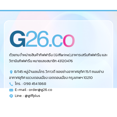
ตัวแทนจำหน่ายสินค้ากิฟฟารีน (Giffarine),อาหารเสริมกิฟฟารีน และ
วิตามินกิฟฟารีน หมายเลขสมาชิก 43120476
8/145 หมู่บ้านเซนโทร วิภาวดี ซอยช่างอากาศอุทิศ 15/1 ถนนช่าง
อากาศอุทิศ แขวงดอนเมือง เขตดอนเมือง กรุงเทพฯ 10210
โทร. : 098 454 1868
E-mail :
order@g26.co
Line. : @giffplus