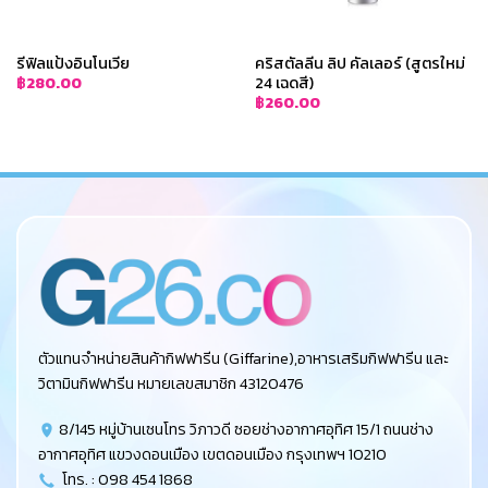
รีฟิลแป้งอินโนเวีย
คริสตัลลีน ลิป คัลเลอร์ (สูตรใหม่
24 เฉดสี)
฿
280.00
฿
260.00
ตัวแทนจำหน่ายสินค้ากิฟฟารีน (Giffarine),อาหารเสริมกิฟฟารีน และ
วิตามินกิฟฟารีน หมายเลขสมาชิก 43120476
8/145 หมู่บ้านเซนโทร วิภาวดี ซอยช่างอากาศอุทิศ 15/1 ถนนช่าง
อากาศอุทิศ แขวงดอนเมือง เขตดอนเมือง กรุงเทพฯ 10210
โทร. : 098 454 1868