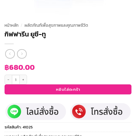
หน้าหลัก
/
ผลิตภัณฑ์เพื่อสุขภาพและคุณภาพชีวิต
กิฟฟารีน ยูซี-ทู
฿
680.00
จำนวน กิฟฟารีน ยูซี-ทู ชิ้น
หยิบใส่ตะกร้า
รหัสสินค้า:
41025