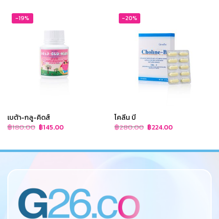
-19%
-20%
เบต้า-กลู-คิดส์
โคลีน บี
Original
Current
Original
Current
฿
180.00
฿
280.00
฿
145.00
฿
224.00
price
price
price
price
was:
is:
was:
is:
฿180.00.
฿145.00.
฿280.00.
฿224.00.