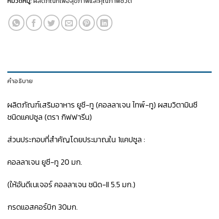
หมวดหมู่:
ผลิตภัณฑ์เพื่อสุขภาพและคุณภาพชีวิต
คำอธิบาย
ผลิตภัณฑ์เสริมอาหาร ยูซี-ทู (คอลลาเจน ไทพ์-ทู) ผสมวิตามินซี
ชนิดแคปซูล (ตรา กิฟฟารีน)
ส่วนประกอบที่สำคัญโดยประมาณใน 1แคปซูล :
คอลลาเจน ยูซี-ทู 20 มก.
(ให้อันดีเนเจอร์ คอลลาเจน ชนิด-II 5.5 มก.)
กรดแอสคอร์บิก 30มก.