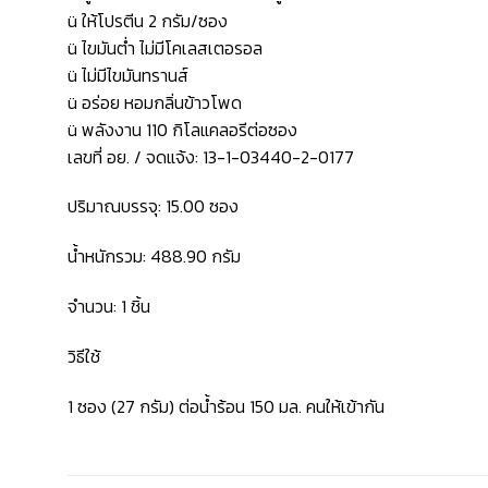
ü ให้โปรตีน 2 กรัม/ซอง
ü ไขมันต่ำ ไม่มีโคเลสเตอรอล
ü ไม่มีไขมันทรานส์
ü อร่อย หอมกลิ่นข้าวโพด
ü พลังงาน 110 กิโลแคลอรีต่อซอง
เลขที่ อย. / จดแจ้ง: 13-1-03440-2-0177
ปริมาณบรรจุ: 15.00 ซอง
น้ำหนักรวม: 488.90 กรัม
จำนวน: 1 ชิ้น
วิธีใช้
1 ซอง (27 กรัม) ต่อน้ำร้อน 150 มล. คนให้เข้ากัน