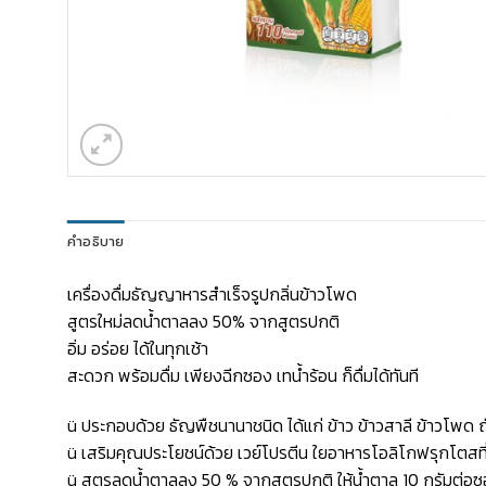
คำอธิบาย
เครื่องดื่มธัญญาหารสำเร็จรูปกลิ่นข้าวโพด
สูตรใหม่ลดน้ำตาลลง 50% จากสูตรปกติ
อิ่ม อร่อย ได้ในทุกเช้า
สะดวก พร้อมดื่ม เพียงฉีกซอง เทน้ำร้อน ก็ดื่มได้ทันที
ü ประกอบด้วย ธัญพืชนานาชนิด ได้แก่ ข้าว ข้าวสาลี ข้าวโพด ถ
ü เสริมคุณประโยชน์ด้วย เวย์โปรตีน ใยอาหารโอลิโกฟรุกโตสที
ü สูตรลดน้ำตาลลง 50 % จากสูตรปกติ ให้น้ำตาล 10 กรัมต่อ