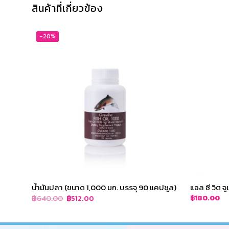
สินค้าที่เกี่ยวข้อง
-20%
น้ำมันปลา (ขนาด 1,000 มก. บรรจุ 90 แคปซูล)
แอล ซี วิต จูเ
Original
Current
฿
640.00
฿
180.00
฿
512.00
price
price
was:
is:
฿640.00.
฿512.00.