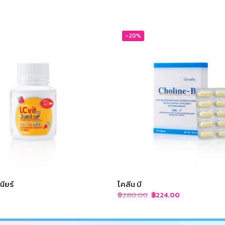
-20%
นียร์
โคลีน บี
Original
Current
฿
280.00
฿
224.00
price
price
was:
is:
฿280.00.
฿224.00.