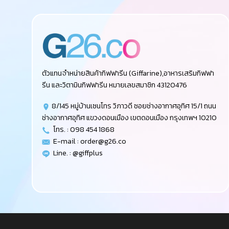
ตัวแทนจำหน่ายสินค้ากิฟฟารีน (Giffarine),อาหารเสริมกิฟฟา
รีน และวิตามินกิฟฟารีน หมายเลขสมาชิก 43120476
8/145 หมู่บ้านเซนโทร วิภาวดี ซอยช่างอากาศอุทิศ 15/1 ถนน
ช่างอากาศอุทิศ แขวงดอนเมือง เขตดอนเมือง กรุงเทพฯ 10210
โทร. : 098 454 1868
E-mail :
order@g26.co
Line. : @giffplus