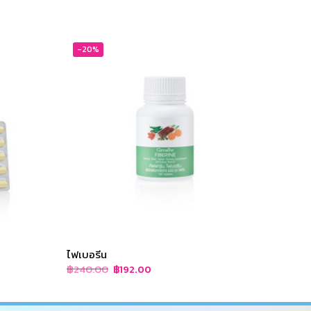
-20%
-19
ไฟเบอรีน
ไฟโต-
Original
Current
฿
240.00
฿
180.
฿
192.00
price
price
was:
is:
฿240.00.
฿192.00.