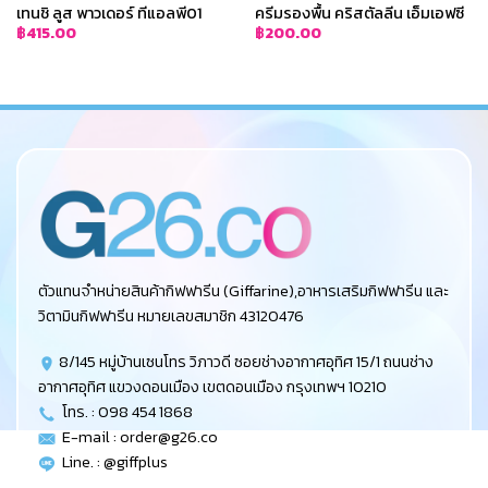
เทนชิ ลูส พาวเดอร์ ทีแอลพี01
ครีมรองพื้น คริสตัลลีน เอ็มเอฟซี
฿
415.00
฿
200.00
ตัวแทนจำหน่ายสินค้ากิฟฟารีน (Giffarine),อาหารเสริมกิฟฟารีน และ
วิตามินกิฟฟารีน หมายเลขสมาชิก 43120476
8/145 หมู่บ้านเซนโทร วิภาวดี ซอยช่างอากาศอุทิศ 15/1 ถนนช่าง
อากาศอุทิศ แขวงดอนเมือง เขตดอนเมือง กรุงเทพฯ 10210
โทร. : 098 454 1868
E-mail :
order@g26.co
Line. : @giffplus