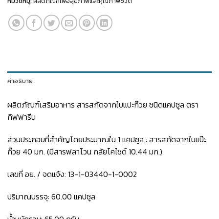
หมวดหมู่:
ผลิตภัณฑ์เพื่อสุขภาพและคุณภาพชีวิต
คำอธิบาย
ผลิตภัณฑ์เสริมอาหาร สารสกัดจากใบแปะก๊วย ชนิดแคปซูล ตรา
กิฟฟารีน
ส่วนประกอบที่สำคัญโดยประมาณใน 1 แคปซูล : สารสกัดจากใบแป๊ะ
ก๊วย 40 มก. (มีสารฟลาโวน กลัยโคไซด์ 10.44 มก.)
เลขที่ อย. / จดแจ้ง: 13-1-03440-1-0002
ปริมาณบรรจุ: 60.00 แคปซูล
น้ำหนักรวม: 65.00 กรัม