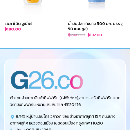
แอล ซี วิต จูเนียร์
น้ำมันปลา (ขนาด 500 มก. บรรจุ
50 แคปซูล)
฿
180.00
Original
Current
฿
240.00
฿
192.00
price
price
was:
is:
฿240.00.
฿192.00.
ตัวแทนจำหน่ายสินค้ากิฟฟารีน (Giffarine),อาหารเสริมกิฟฟารีน และ
วิตามินกิฟฟารีน หมายเลขสมาชิก 43120476
8/145 หมู่บ้านเซนโทร วิภาวดี ซอยช่างอากาศอุทิศ 15/1 ถนนช่าง
อากาศอุทิศ แขวงดอนเมือง เขตดอนเมือง กรุงเทพฯ 10210
โทร. : 098 454 1868