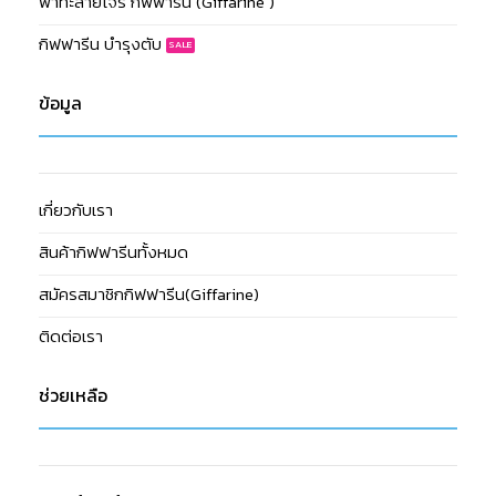
ฟ้าทะลายโจร กิฟฟารีน (Giffarine )
กิฟฟารีน บำรุงตับ
ข้อมูล
เกี่ยวกับเรา
สินค้ากิฟฟารีนทั้งหมด
สมัครสมาชิกกิฟฟารีน(Giffarine)
ติดต่อเรา
ช่วยเหลือ