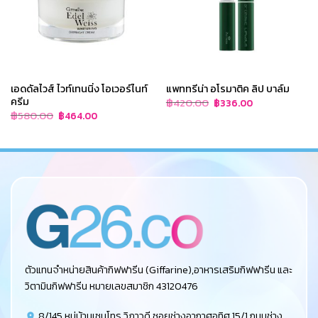
เอดดัลไวส์ ไวท์เทนนิ่ง โอเวอร์ไนท์
แพททรีน่า อโรมาติค ลิป บาล์ม
ครีม
Original
Current
฿
420.00
฿
336.00
price
price
Original
Current
฿
580.00
฿
464.00
was:
is:
price
price
฿420.00.
฿336.00.
was:
is:
฿580.00.
฿464.00.
ตัวแทนจำหน่ายสินค้ากิฟฟารีน (Giffarine),อาหารเสริมกิฟฟารีน และ
วิตามินกิฟฟารีน หมายเลขสมาชิก 43120476
8/145 หมู่บ้านเซนโทร วิภาวดี ซอยช่างอากาศอุทิศ 15/1 ถนนช่าง