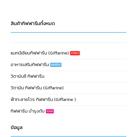
สินค้ากิฟฟารีนทั้งหมด
แมกนีเซียมกิฟฟารีน (Giffarine)
อาหารเสริมกิฟฟารีน
วิตามินซี กิฟฟารีน
วิตามิน กิฟฟารีน (Giffarine)
ฟ้าทะลายโจร กิฟฟารีน (Giffarine )
กิฟฟารีน บำรุงตับ
ข้อมูล