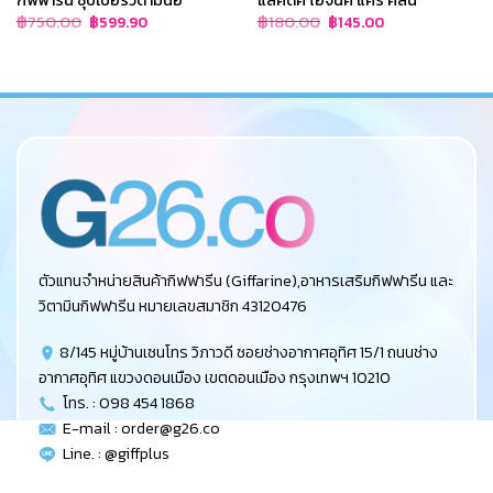
Original
Current
Original
Current
฿
750.00
฿
180.00
฿
599.90
฿
145.00
price
price
price
price
was:
is:
was:
is:
฿750.00.
฿599.90.
฿180.00.
฿145.00.
ตัวแทนจำหน่ายสินค้ากิฟฟารีน (Giffarine),อาหารเสริมกิฟฟารีน และ
วิตามินกิฟฟารีน หมายเลขสมาชิก 43120476
8/145 หมู่บ้านเซนโทร วิภาวดี ซอยช่างอากาศอุทิศ 15/1 ถนนช่าง
อากาศอุทิศ แขวงดอนเมือง เขตดอนเมือง กรุงเทพฯ 10210
โทร. : 098 454 1868
E-mail :
order@g26.co
Line. : @giffplus