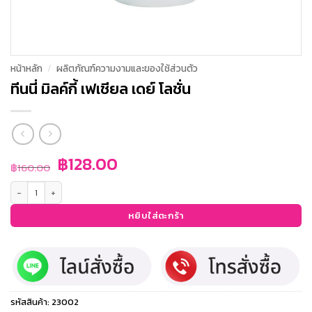
หน้าหลัก
/
ผลิตภัณฑ์ความงามและของใช้ส่วนตัว
ทีนนี่ มิลค์กี้ เฟเชียล เดย์ โลชั่น
Original
Current
฿
128.00
฿
160.00
price
price
จำนวน ทีนนี่ มิลค์กี้ เฟเชียล เดย์ โลชั่น ชิ้น
was:
is:
฿160.00.
฿128.00.
หยิบใส่ตะกร้า
รหัสสินค้า:
23002