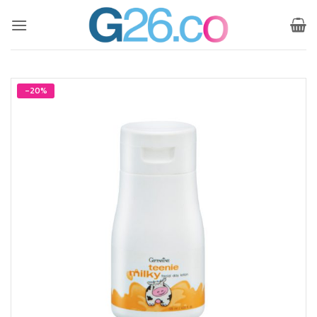
ข้าม
ไป
ยัง
เนื้อหา
-20%