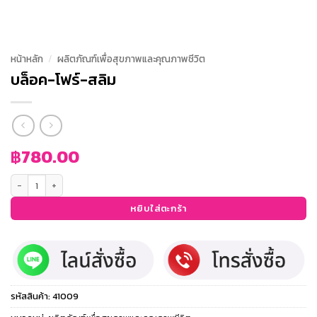
หน้าหลัก
/
ผลิตภัณฑ์เพื่อสุขภาพและคุณภาพชีวิต
บล็อค-โฟร์-สลิม
฿
780.00
จำนวน บล็อค-โฟร์-สลิม ชิ้น
หยิบใส่ตะกร้า
รหัสสินค้า:
41009