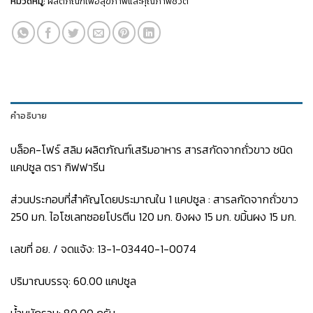
หมวดหมู่:
ผลิตภัณฑ์เพื่อสุขภาพและคุณภาพชีวิต
คำอธิบาย
บล็อค-โฟร์ สลิม ผลิตภัณฑ์เสริมอาหาร สารสกัดจากถั่วขาว ชนิด
แคปซูล ตรา กิฟฟารีน
ส่วนประกอบที่สำคัญโดยประมาณใน 1 แคปซูล : สารลกัดจากถั่วขาว
250 มก. ไอโซเลทซอยโปรตีน 120 มก. ขิงผง 15 มก. ขมิ้นผง 15 มก.
เลขที่ อย. / จดแจ้ง: 13-1-03440-1-0074
ปริมาณบรรจุ: 60.00 แคปซูล
น้ำหนักรวม: 80.00 กรัม