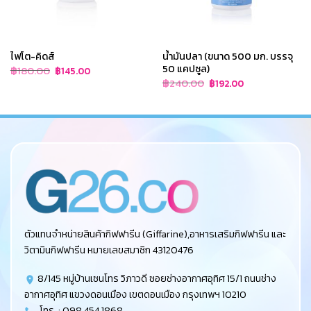
ไฟโต-คิดส์
น้ำมันปลา (ขนาด 500 มก. บรรจุ
50 แคปซูล)
Original
Current
฿
180.00
฿
145.00
price
price
Original
Current
฿
240.00
฿
192.00
was:
is:
price
price
฿180.00.
฿145.00.
was:
is:
฿240.00.
฿192.00.
ตัวแทนจำหน่ายสินค้ากิฟฟารีน (Giffarine),อาหารเสริมกิฟฟารีน และ
วิตามินกิฟฟารีน หมายเลขสมาชิก 43120476
8/145 หมู่บ้านเซนโทร วิภาวดี ซอยช่างอากาศอุทิศ 15/1 ถนนช่าง
อากาศอุทิศ แขวงดอนเมือง เขตดอนเมือง กรุงเทพฯ 10210
โทร. : 098 454 1868