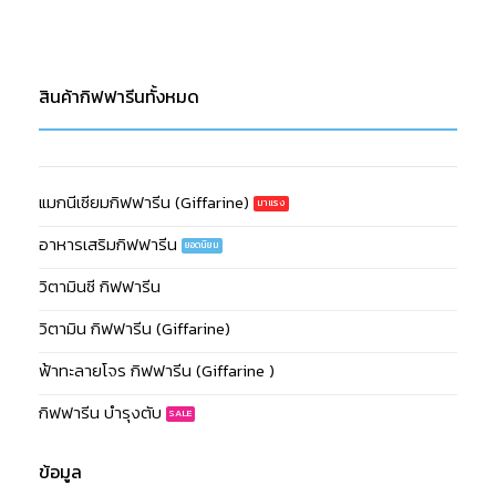
สินค้ากิฟฟารีนทั้งหมด
แมกนีเซียมกิฟฟารีน (Giffarine)
อาหารเสริมกิฟฟารีน
วิตามินซี กิฟฟารีน
วิตามิน กิฟฟารีน (Giffarine)
ฟ้าทะลายโจร กิฟฟารีน (Giffarine )
กิฟฟารีน บำรุงตับ
ข้อมูล