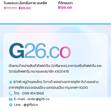
โรลออนระงับกลิ่นกาย เอลฟ์ส
ที่ดัดขนตา
Original
Current
฿
110.00
฿
120.00
฿
88.00
price
price
was:
is:
฿110.00.
฿88.00.
ตัวแทนจำหน่ายสินค้ากิฟฟารีน (Giffarine),อาหารเสริมกิฟฟารีน และ
วิตามินกิฟฟารีน หมายเลขสมาชิก 43120476
8/145 หมู่บ้านเซนโทร วิภาวดี ซอยช่างอากาศอุทิศ 15/1 ถนนช่าง
อากาศอุทิศ แขวงดอนเมือง เขตดอนเมือง กรุงเทพฯ 10210
โทร. : 098 454 1868
E-mail :
order@g26.co
Line. : @giffplus