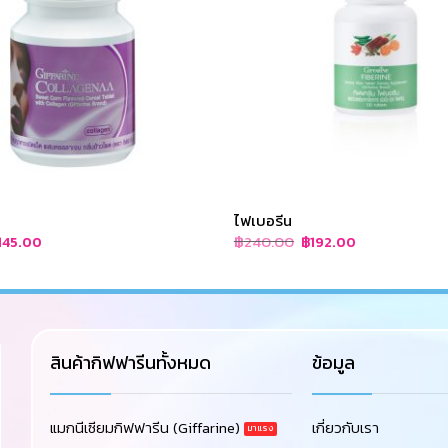
ไฟเบอรีน
iginal
Current
Original
Current
฿
240.00
145.00
฿
192.00
rice
price
price
price
as:
is:
was:
is:
180.00.
฿145.00.
฿240.00.
฿192.00.
สินค้ากิฟฟารีนทั้งหมด
ข้อมูล
แมกนีเซียมกิฟฟารีน (Giffarine)
เกี่ยวกับเรา