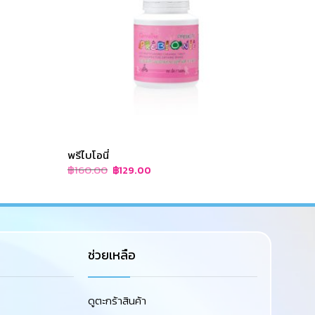
พรีไบโอนี่
โคลีน บ
Original
Current
฿
160.00
฿
280
฿
129.00
price
price
was:
is:
฿160.00.
฿129.00.
ช่วยเหลือ
ดูตะกร้าสินค้า