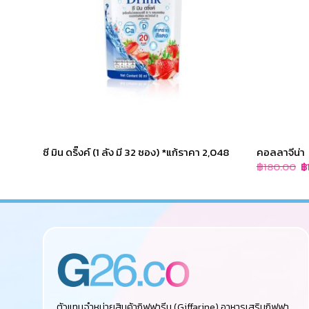
ซี มิน ดริ๊งค์ (1 ลัง มี 32 ซอง) *แก้ราคา 2,048
คอลลาจีน่า
Or
฿
180.00
฿
p
w
฿
ตัวแทนจำหน่ายสินค้ากิฟฟารีน (Giffarine),อาหารเสริมกิฟฟา