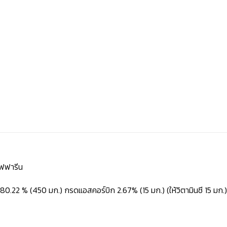
ิฟฟารีน
0.22 % (450 มก.) กรดแอสคอร์บิก 2.67% (15 มก.) (ให้วิตามินซี 15 มก.)