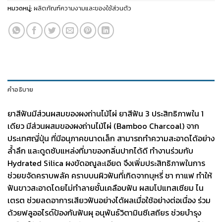
หมวดหมู่:
ผลิตภัณฑ์ความงามและของใช้ส่วนตัว
คำอธิบาย
ยาสีฟันมีส่วนผสมของผงถ่านไม้ไผ่
ยาสีฟัน 3 ประสิทธิภาพใน 1
เดียว มีส่วนผสมของผงถ่านไม้ไผ่ (Bamboo Charcoal) จาก
ประเทศญี่ปุ่น ที่มีอนุภาคขนาดเล็ก สามารถทำความสะอาดได้อย่าง
ล้ำลึก และดูดซับแหล่งที่มาของกลิ่นปากได้ดี ทำงานร่วมกับ
Hydrated Silica ผงขัดอณูละเอียด จึงเพิ่มประสิทธิภาพในการ
ช่วยขจัดคราบพลัค คราบบนผิวฟันที่เกิดจากบุหรี่ ชา กาแฟ ทำให้
ฟันขาวสะอาดโดยไม่ทำลายชั้นเคลือบฟัน ผสมโปแทสเซียม ไน
เตรต ช่วยลดอาการเสียวฟันอย่างได้ผลเมื่อใช้อย่างต่อเนื่อง ร่วม
ด้วยฟลูออไรด์ป้องกันฟันผุ อนุพันธ์วิตามินซีเสถียร ช่วยบำรุง