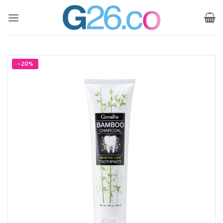
ข้าม
ไป
ยัง
เนื้อหา
-20%