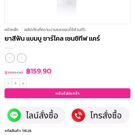
หน้าหลัก
/
ผลิตภัณฑ์ความงามและของใช้ส่วนตัว
ยาสีฟัน แบมบู ชาร์โคล เซนซิทีฟ แคร์
Original
Current
฿
159.90
฿
200.00
price
price
จำนวน ยาสีฟัน แบมบู ชาร์โคล เซนซิทีฟ แคร์ ชิ้น
was:
is:
฿200.00.
฿159.90.
หยิบใส่ตะกร้า
รหัสสินค้า:
11626