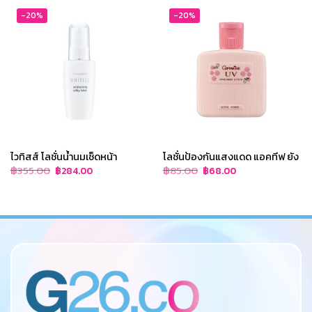
-20%
-20%
ไวทิสส์ โลชั่นน้ำนมเช็ดหน้า
โลชั่นป้องกันแสงแดด แอคทีฟ ยัง
Original
Current
Original
Current
฿
355.00
฿
85.00
฿
284.00
฿
68.00
price
price
price
price
was:
is:
was:
is:
฿355.00.
฿284.00.
฿85.00.
฿68.00.