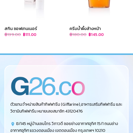
สกิน ซอฟเทนเนอร์
ครีมน้ำผึ้งล้างหน้า
Original
Current
Original
Current
฿
139.00
฿
180.00
฿
111.00
฿
145.00
price
price
price
price
was:
is:
was:
is:
฿139.00.
฿111.00.
฿180.00.
฿145.00.
ตัวแทนจำหน่ายสินค้ากิฟฟารีน (Giffarine),อาหารเสริมกิฟฟารีน และ
วิตามินกิฟฟารีน หมายเลขสมาชิก 43120476
8/145 หมู่บ้านเซนโทร วิภาวดี ซอยช่างอากาศอุทิศ 15/1 ถนนช่าง
อากาศอุทิศ แขวงดอนเมือง เขตดอนเมือง กรุงเทพฯ 10210