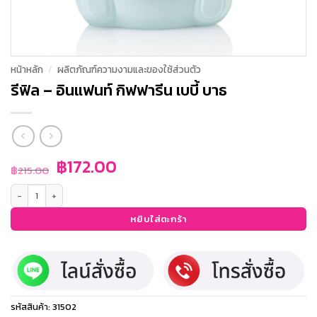
หน้าหลัก
/
ผลิตภัณฑ์ความงามและของใช้ส่วนตัว
รีฟิล – อินแฟนท์ กิฟฟารีน เบบี้ บาธ
Original
Current
฿
172.00
฿
215.00
price
price
จำนวน รีฟิล - อินแฟนท์ กิฟฟารีน เบบี้ บาธ ชิ้น
was:
is:
฿215.00.
฿172.00.
หยิบใส่ตะกร้า
รหัสสินค้า:
31502