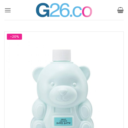
ข้าม
ไป
ยัง
เนื้อหา
-20%