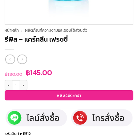
หน้าหลัก
/
ผลิตภัณฑ์ความงามและของใช้ส่วนตัว
รีฟิล – แคร์คลีน เฟรชชี่
Original
Current
฿
145.00
฿
180.00
price
price
จำนวน รีฟิล - แคร์คลีน เฟรชชี่ ชิ้น
was:
is:
฿180.00.
฿145.00.
หยิบใส่ตะกร้า
รหัสสินค้า:
11512