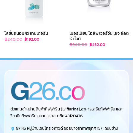
โลชั่นถนอมผิว เทนเดอรีน
เมอริเนียน โอลีฟ เวอร์จิ้น เอจ อัลต
ร้า ไวท์
Original
Current
฿
240.00
฿
192.00
price
price
Original
Current
฿
540.00
฿
432.00
was:
is:
price
price
฿240.00.
฿192.00.
was:
is:
฿540.00.
฿432.00.
ตัวแทนจำหน่ายสินค้ากิฟฟารีน (Giffarine),อาหารเสริมกิฟฟารีน และ
วิตามินกิฟฟารีน หมายเลขสมาชิก 43120476
8/145 หมู่บ้านเซนโทร วิภาวดี ซอยช่างอากาศอุทิศ 15/1 ถนนช่าง