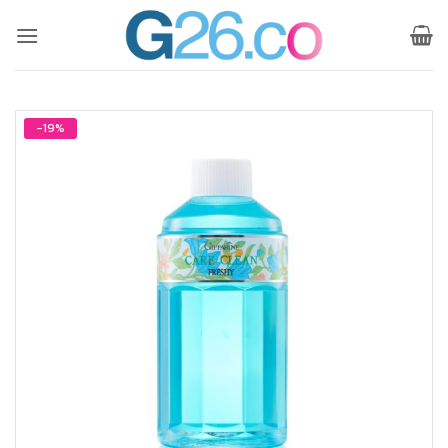
ข้าม
ไป
ยัง
เนื้อหา
-19%