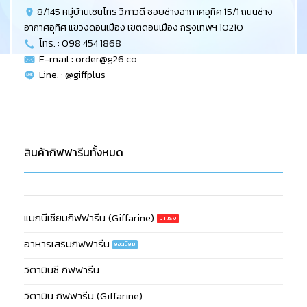
8/145 หมู่บ้านเซนโทร วิภาวดี ซอยช่างอากาศอุทิศ 15/1 ถนนช่าง
อากาศอุทิศ แขวงดอนเมือง เขตดอนเมือง กรุงเทพฯ 10210
โทร. : 098 454 1868
E-mail :
order@g26.co
Line. : @giffplus
สินค้ากิฟฟารีนทั้งหมด
แมกนีเซียมกิฟฟารีน (Giffarine)
อาหารเสริมกิฟฟารีน
วิตามินซี กิฟฟารีน
วิตามิน กิฟฟารีน (Giffarine)