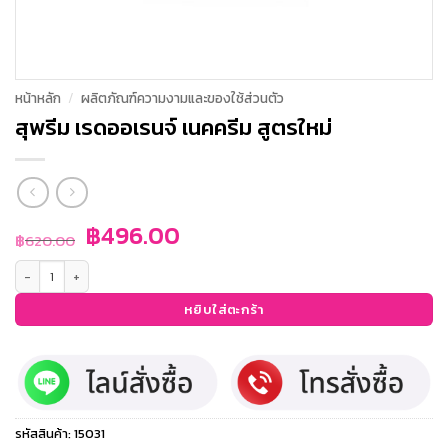
หน้าหลัก
/
ผลิตภัณฑ์ความงามและของใช้ส่วนตัว
สุพรีม เรดออเรนจ์ เนคครีม สูตรใหม่
Original
Current
฿
496.00
฿
620.00
price
price
จำนวน สุพรีม เรดออเรนจ์ เนคครีม สูตรใหม่ ชิ้น
was:
is:
฿620.00.
฿496.00.
หยิบใส่ตะกร้า
รหัสสินค้า:
15031