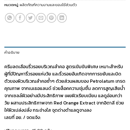
หมวดหมู่:
ผลิตภัณฑ์ความงามและของใช้ส่วนตัว
คำอธิบาย
ครีมลดเลือนริ้วรอยบริเวณลำคอ สูตรเข้มข้นพิเศษ เหมาะสำหรับ
ผู้ที่มีปัญหาริ้วรอยแห่งวัย และริ้วรอยอันเกิดจากการขยับและบิด
ตัวของผิวบริเวณลำคอซ้ำๆ
ด้วยส่วนผสมของ Petrolatum เกรด
คุณภาพ จากเนเธอแลนด์ ช่วยล็อคความชุ่มชื้น ลดการสูญเสียน้ำ
จากเซลล์ผิวอย่างมีประสิทธิภาพ เผยผิวเรียบเนียน แลดูอ่อนกว่า
วัย ผสานประสิทธิภาพจาก Red Orange Extract จากอิตาลี ช่วย
ให้ผิวเปล่งปลั่ง กระจ่างใส จุดด่างดำแลดูจางลง
เลขที่ อย. / จดแจ้ง: