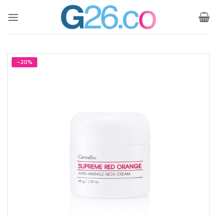
ข้าม
ไป
ยัง
เนื้อหา
-20%