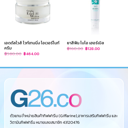
เอดดัลไวส์ ไวท์เทนนิ่ง โอเวอร์ไนท์
ยาสีฟัน ไบโอ เฮอร์เบิล
ครีม
Original
Current
฿
160.00
฿
128.00
price
price
Original
Current
฿
580.00
฿
464.00
was:
is:
price
price
฿160.00.
฿128.00.
was:
is:
฿580.00.
฿464.00.
ตัวแทนจำหน่ายสินค้ากิฟฟารีน (Giffarine),อาหารเสริมกิฟฟารีน และ
วิตามินกิฟฟารีน หมายเลขสมาชิก 43120476