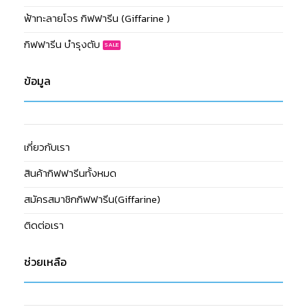
ฟ้าทะลายโจร กิฟฟารีน (Giffarine )
กิฟฟารีน บำรุงตับ
ข้อมูล
เกี่ยวกับเรา
สินค้ากิฟฟารีนทั้งหมด
สมัครสมาชิกกิฟฟารีน(Giffarine)
ติดต่อเรา
ช่วยเหลือ