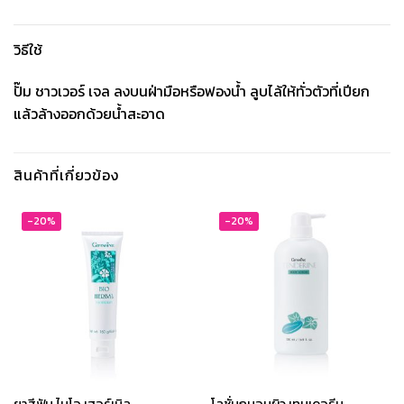
วิธีใช้
ปั๊ม ชาวเวอร์ เจล ลงบนฝ่ามือหรือฟองน้ำ ลูบไล้ให้ทั่วตัวที่เปียก
แล้วล้างออกด้วยน้ำสะอาด
สินค้าที่เกี่ยวข้อง
-20%
-20%
ยาสีฟัน ไบโอ เฮอร์เบิล
โลชั่นถนอมผิว เทนเดอรีน