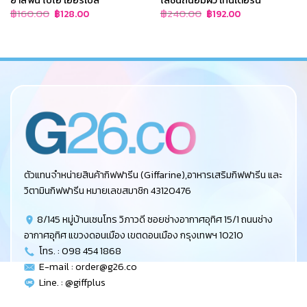
Original
Current
Original
Current
฿
160.00
฿
240.00
฿
128.00
฿
192.00
price
price
price
price
was:
is:
was:
is:
฿160.00.
฿128.00.
฿240.00.
฿192.00.
ตัวแทนจำหน่ายสินค้ากิฟฟารีน (Giffarine),อาหารเสริมกิฟฟารีน และ
วิตามินกิฟฟารีน หมายเลขสมาชิก 43120476
8/145 หมู่บ้านเซนโทร วิภาวดี ซอยช่างอากาศอุทิศ 15/1 ถนนช่าง
อากาศอุทิศ แขวงดอนเมือง เขตดอนเมือง กรุงเทพฯ 10210
โทร. : 098 454 1868
E-mail :
order@g26.co
Line. : @giffplus