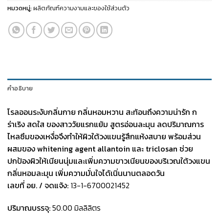
หมวดหมู่:
ผลิตภัณฑ์ความงามและของใช้ส่วนตัว
คำอธิบาย
โรลออนระงับกลิ่นกาย กลิ่นหอมหวาน สะท้อนถึงความน่ารัก ก
ร่าเริง สดใส ของสาววัยแรกแย้ม
สูตรอ่อนละมุน ลดปริมาณการ
ไหลซึมของเหงื่อจึงทำให้ผิวใต้วงแขนรู้สึกแห้งสบาย พร้อมส่วน
ผสมของ whitening agent allantoin และ triclosan ช่วย
ปกป้องผิวให้เนียนนุ่มและเพิ่มความขาวเนียนของบริเวณใต้วงแขน
กลิ่นหอมละมุน เพิ่มความมั่นใจได้เนิ่นนานตลอดวัน
เลขที่ อย. / จดแจ้ง:
13-1-6700021452
ปริมาณบรรจุ:
50.00 มิลลิลิตร