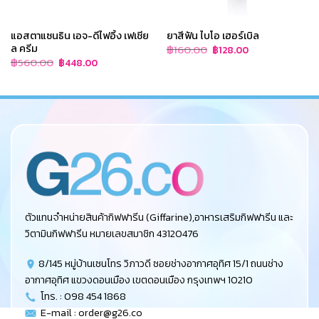
แอสตาแซนธิน เอจ-ดีไฟอิ้ง เฟเชีย
ยาสีฟัน ไบโอ เฮอร์เบิล
ล ครีม
Original
Current
฿
160.00
฿
128.00
price
price
Original
Current
฿
560.00
฿
448.00
was:
is:
price
price
฿160.00.
฿128.00.
was:
is:
฿560.00.
฿448.00.
ตัวแทนจำหน่ายสินค้ากิฟฟารีน (Giffarine),อาหารเสริมกิฟฟารีน และ
วิตามินกิฟฟารีน หมายเลขสมาชิก 43120476
8/145 หมู่บ้านเซนโทร วิภาวดี ซอยช่างอากาศอุทิศ 15/1 ถนนช่าง
อากาศอุทิศ แขวงดอนเมือง เขตดอนเมือง กรุงเทพฯ 10210
โทร. : 098 454 1868
E-mail :
order@g26.co