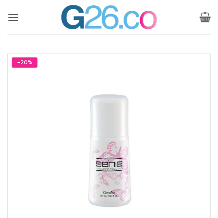
ข้าม
ไป
ยัง
เนื้อหา
-20%