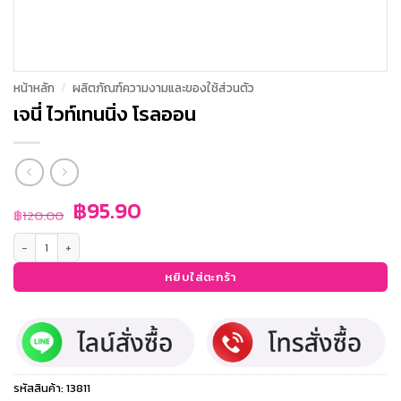
หน้าหลัก
/
ผลิตภัณฑ์ความงามและของใช้ส่วนตัว
เจนี่ ไวท์เทนนิ่ง โรลออน
Original
Current
฿
95.90
฿
120.00
price
price
จำนวน เจนี่ ไวท์เทนนิ่ง โรลออน ชิ้น
was:
is:
฿120.00.
฿95.90.
หยิบใส่ตะกร้า
รหัสสินค้า:
13811