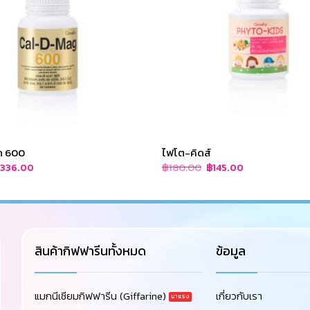
ก 600
ไฟโต-คิดส์
riginal
Current
Original
Current
฿
180.00
฿
336.00
฿
145.00
rice
price
price
price
as:
is:
was:
is:
420.00.
฿336.00.
฿180.00.
฿145.00.
สินค้ากิฟฟารีนทั้งหมด
ข้อมูล
แมกนีเซียมกิฟฟารีน (Giffarine)
เกี่ยวกับเรา