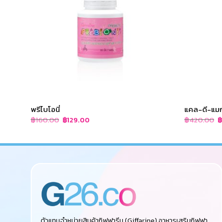
พรีไบโอนี่
แคล-ดี-แม
Original
Current
O
฿
160.00
฿
420.00
฿
129.00
price
price
p
was:
is:
w
฿160.00.
฿129.00.
฿
ตัวแทนจำหน่ายสินค้ากิฟฟารีน (Giffarine),อาหารเสริมกิฟฟา