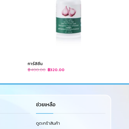
การ์ลิซีน
โคลีน บ
Original
Current
฿
400.00
฿
280
฿
320.00
price
price
was:
is:
฿400.00.
฿320.00.
ช่วยเหลือ
ดูตะกร้าสินค้า