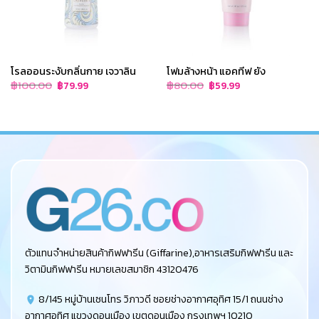
โรลออนระงับกลิ่นกาย เจวาลิน
โฟมล้างหน้า แอคทีฟ ยัง
Original
Current
Original
Current
฿
100.00
฿
80.00
฿
79.99
฿
59.99
price
price
price
price
was:
is:
was:
is:
฿100.00.
฿79.99.
฿80.00.
฿59.99.
ตัวแทนจำหน่ายสินค้ากิฟฟารีน (Giffarine),อาหารเสริมกิฟฟารีน และ
วิตามินกิฟฟารีน หมายเลขสมาชิก 43120476
8/145 หมู่บ้านเซนโทร วิภาวดี ซอยช่างอากาศอุทิศ 15/1 ถนนช่าง
อากาศอุทิศ แขวงดอนเมือง เขตดอนเมือง กรุงเทพฯ 10210