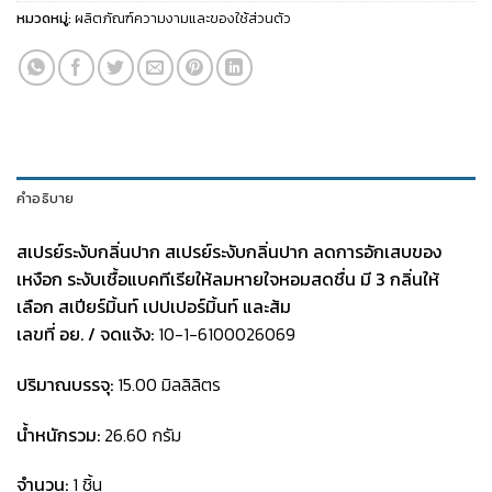
หมวดหมู่:
ผลิตภัณฑ์ความงามและของใช้ส่วนตัว
คำอธิบาย
สเปรย์ระงับกลิ่นปาก
สเปรย์ระงับกลิ่นปาก ลดการอักเสบของ
เหงือก ระงับเชื้อแบคทีเรียให้ลมหายใจหอมสดชื่น มี 3 กลิ่นให้
เลือก สเปียร์มิ้นท์ เปปเปอร์มิ้นท์ และส้ม
เลขที่ อย. / จดแจ้ง:
10-1-6100026069
ปริมาณบรรจุ:
15.00 มิลลิลิตร
น้ำหนักรวม:
26.60 กรัม
จำนวน:
1 ชิ้น