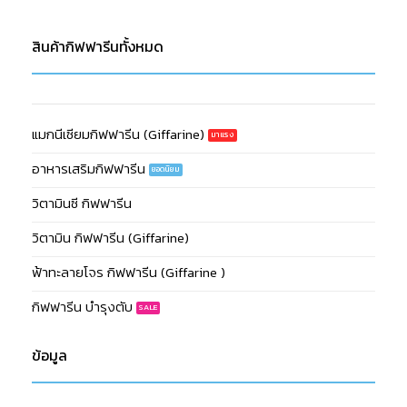
สินค้ากิฟฟารีนทั้งหมด
แมกนีเซียมกิฟฟารีน (Giffarine)
อาหารเสริมกิฟฟารีน
วิตามินซี กิฟฟารีน
วิตามิน กิฟฟารีน (Giffarine)
ฟ้าทะลายโจร กิฟฟารีน (Giffarine )
กิฟฟารีน บำรุงตับ
ข้อมูล