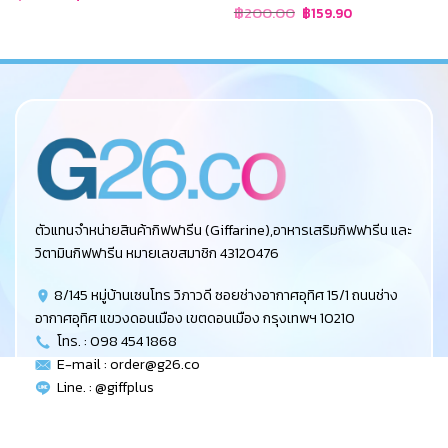
price
price
Original
Current
฿
200.00
฿
159.90
was:
is:
price
price
฿80.00.
฿59.99.
was:
is:
฿200.00.
฿159.90.
ตัวแทนจำหน่ายสินค้ากิฟฟารีน (Giffarine),อาหารเสริมกิฟฟารีน และ
วิตามินกิฟฟารีน หมายเลขสมาชิก 43120476
8/145 หมู่บ้านเซนโทร วิภาวดี ซอยช่างอากาศอุทิศ 15/1 ถนนช่าง
อากาศอุทิศ แขวงดอนเมือง เขตดอนเมือง กรุงเทพฯ 10210
โทร. : 098 454 1868
E-mail :
order@g26.co
Line. : @giffplus