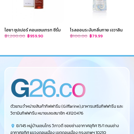
ไฮยา ซุปเปอร์ คอนเซนเทรท ซีรั่ม
โรลออนระงับกลิ่นกาย เจวาลิน
Original
Current
Original
Current
฿
1,200.00
฿
100.00
฿
959.90
฿
79.99
price
price
price
price
was:
is:
was:
is:
฿1,200.00.
฿959.90.
฿100.00.
฿79.99.
ตัวแทนจำหน่ายสินค้ากิฟฟารีน (Giffarine),อาหารเสริมกิฟฟารีน และ
วิตามินกิฟฟารีน หมายเลขสมาชิก 43120476
8/145 หมู่บ้านเซนโทร วิภาวดี ซอยช่างอากาศอุทิศ 15/1 ถนนช่าง
อากาศอุทิศ แขวงดอนเมือง เขตดอนเมือง กรุงเทพฯ 10210