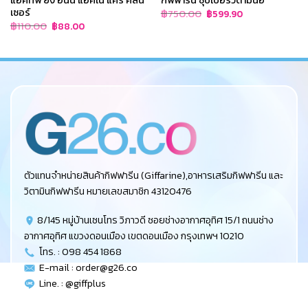
เซอร์
Original
Current
฿
750.00
฿
599.90
price
price
Original
Current
฿
110.00
฿
88.00
was:
is:
price
price
฿750.00.
฿599.90.
was:
is:
฿110.00.
฿88.00.
ตัวแทนจำหน่ายสินค้ากิฟฟารีน (Giffarine),อาหารเสริมกิฟฟารีน และ
วิตามินกิฟฟารีน หมายเลขสมาชิก 43120476
8/145 หมู่บ้านเซนโทร วิภาวดี ซอยช่างอากาศอุทิศ 15/1 ถนนช่าง
อากาศอุทิศ แขวงดอนเมือง เขตดอนเมือง กรุงเทพฯ 10210
โทร. : 098 454 1868
E-mail :
order@g26.co
Line. : @giffplus