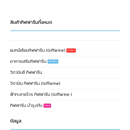
สินค้ากิฟฟารีนทั้งหมด
แมกนีเซียมกิฟฟารีน (Giffarine)
อาหารเสริมกิฟฟารีน
วิตามินซี กิฟฟารีน
วิตามิน กิฟฟารีน (Giffarine)
ฟ้าทะลายโจร กิฟฟารีน (Giffarine )
กิฟฟารีน บำรุงตับ
ข้อมูล