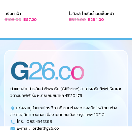
ครีมทาฝ้า
ไวทิสส์ โลชั่นน้ำนมเช็ดหน้า
Original
Current
Original
Current
฿
109.00
฿
355.00
฿
87.20
฿
284.00
price
price
price
price
was:
is:
was:
is:
฿109.00.
฿87.20.
฿355.00.
฿284.00.
ตัวแทนจำหน่ายสินค้ากิฟฟารีน (Giffarine),อาหารเสริมกิฟฟารีน และ
วิตามินกิฟฟารีน หมายเลขสมาชิก 43120476
8/145 หมู่บ้านเซนโทร วิภาวดี ซอยช่างอากาศอุทิศ 15/1 ถนนช่าง
อากาศอุทิศ แขวงดอนเมือง เขตดอนเมือง กรุงเทพฯ 10210
โทร. : 098 454 1868
E-mail :
order@g26.co