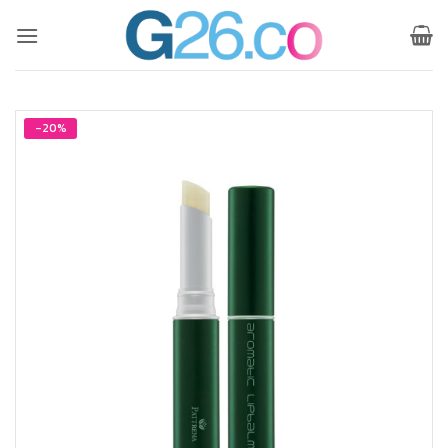
ข้าม
ไป
ยัง
เนื้อหา
-20%