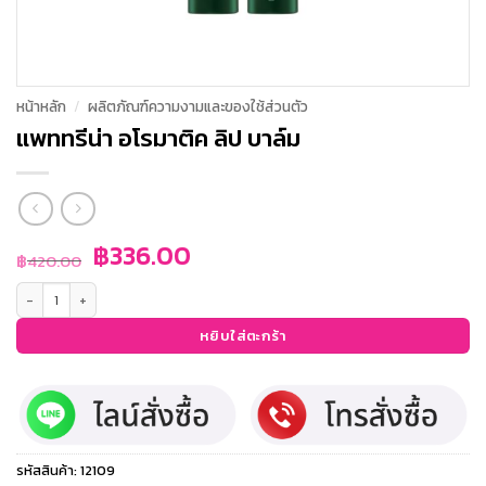
หน้าหลัก
/
ผลิตภัณฑ์ความงามและของใช้ส่วนตัว
แพททรีน่า อโรมาติค ลิป บาล์ม
Original
Current
฿
336.00
฿
420.00
price
price
จำนวน แพททรีน่า อโรมาติค ลิป บาล์ม ชิ้น
was:
is:
฿420.00.
฿336.00.
หยิบใส่ตะกร้า
รหัสสินค้า:
12109