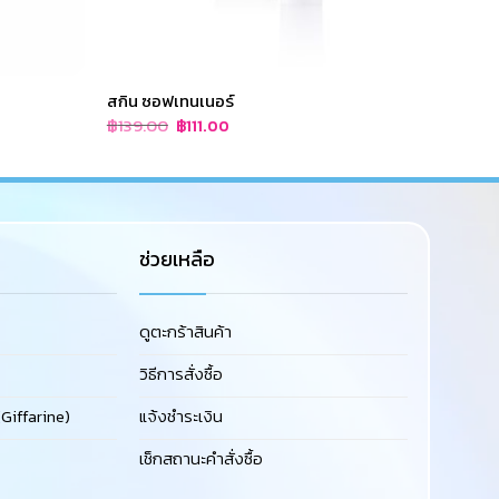
สกิน ซอฟเทนเนอร์
โลชั่น
Original
Current
฿
139.00
฿
85.0
฿
111.00
price
price
was:
is:
฿139.00.
฿111.00.
ช่วยเหลือ
ดูตะกร้าสินค้า
วิธีการสั่งซื้อ
Giffarine)
แจ้งชำระเงิน
เช็กสถานะคำสั่งซื้อ