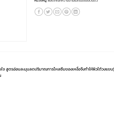
หมวดหมู่:
ผลิตภัณฑ์ความงามและของใช้ส่วนตัว
ับใจ
สูตรอ่อนละมุนลดปริมาณการไหลซึมของเหงื่อจึงทำให้ผิวใต้วงแขน
น