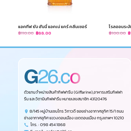
แอคทีฟ ยัง ฮันนี่ แอคเน่ แคร์ คลีนเซอร์
โรลออนระงับ
Original
Current
O
฿
110.00
฿
100.00
฿
88.00
฿
price
price
p
was:
is:
w
฿110.00.
฿88.00.
฿
ตัวแทนจำหน่ายสินค้ากิฟฟารีน (Giffarine),อาหารเสริมกิฟฟา
รีน และวิตามินกิฟฟารีน หมายเลขสมาชิก 43120476
8/145 หมู่บ้านเซนโทร วิภาวดี ซอยช่างอากาศอุทิศ 15/1 ถนน
ช่างอากาศอุทิศ แขวงดอนเมือง เขตดอนเมือง กรุงเทพฯ 10210
โทร. : 098 454 1868