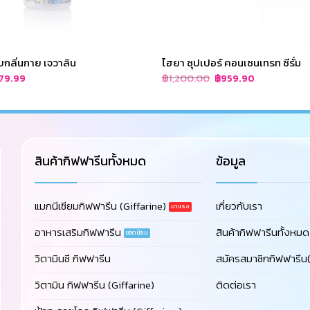
กลิ่นกาย เจวาลิน
ไฮยา ซุปเปอร์ คอนเซนเทรท ซีรั่ม
riginal
Current
Original
Current
฿
1,200.00
79.99
฿
959.90
rice
price
price
price
as:
is:
was:
is:
100.00.
฿79.99.
฿1,200.00.
฿959.90.
สินค้ากิฟฟารีนทั้งหมด
ข้อมูล
แมกนีเซียมกิฟฟารีน (Giffarine)
เกี่ยวกับเรา
อาหารเสริมกิฟฟารีน
สินค้ากิฟฟารีนทั้งหมด
วิตามินซี กิฟฟารีน
สมัครสมาชิกกิฟฟารีน(
วิตามิน กิฟฟารีน (Giffarine)
ติดต่อเรา