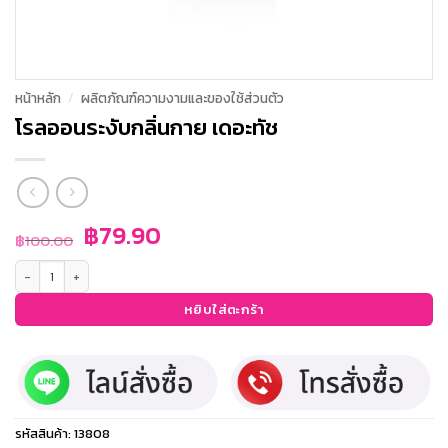
หน้าหลัก
/
ผลิตภัณฑ์ความงามและของใช้ส่วนตัว
โรลออนระงับกลิ่นกาย เดอะทัช
Original
Current
฿
79.90
฿
100.00
price
price
จำนวน โรลออนระงับกลิ่นกาย เดอะทัช ชิ้น
was:
is:
฿100.00.
฿79.90.
หยิบใส่ตะกร้า
รหัสสินค้า:
13808