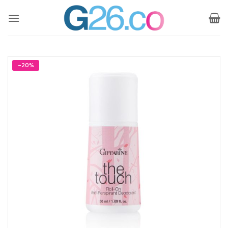
ข้าม
ไป
ยัง
เนื้อหา
-20%