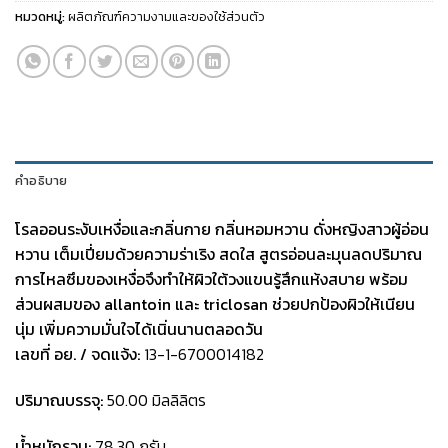
หมวดหมู่:
ผลิตภัณฑ์ความงามและของใช้ส่วนตัว
คำอธิบาย
โรลออนระงับเหงื่อและกลิ่นกาย กลิ่นหอมหวาน ดั่งหญิงสาวผู้อ่อน
หวาน เต็มเปี่ยมด้วยความร่าเริง สดใส
สูตรอ่อนละมุนลดปริมาณ
การไหลซึมของเหงื่อจึงทำให้ผิวใต้วงแขนรู้สึกแห้งสบาย พร้อม
ส่วนผสมของ allantoin และ triclosan ช่วยปกป้องผิวให้เนียน
นุ่ม เพิ่มความมั่นใจได้เนิ่นนานตลอดวัน
เลขที่ อย. / จดแจ้ง:
13-1-6700014182
ปริมาณบรรจุ:
50.00 มิลลิลิตร
น้ำหนักรวม:
78.30 กรัม