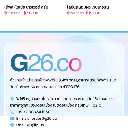
(รีฟิล) โรเซีย ชาวเวอร์ ครีม
โลชั่นถนอมผิว เทนเดอรีน
Original
Current
Original
Current
฿
290.00
฿
240.00
฿
232.00
฿
192.00
price
price
price
price
was:
is:
was:
is:
฿290.00.
฿232.00.
฿240.00.
฿192.00.
ตัวแทนจำหน่ายสินค้ากิฟฟารีน (Giffarine),อาหารเสริมกิฟฟารีน และ
วิตามินกิฟฟารีน หมายเลขสมาชิก 43120476
8/145 หมู่บ้านเซนโทร วิภาวดี ซอยช่างอากาศอุทิศ 15/1 ถนนช่าง
อากาศอุทิศ แขวงดอนเมือง เขตดอนเมือง กรุงเทพฯ 10210
โทร. : 098 454 1868
E-mail :
order@g26.co
Line. : @giffplus