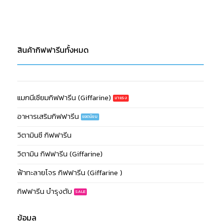
สินค้ากิฟฟารีนทั้งหมด
แมกนีเซียมกิฟฟารีน (Giffarine)
อาหารเสริมกิฟฟารีน
วิตามินซี กิฟฟารีน
วิตามิน กิฟฟารีน (Giffarine)
ฟ้าทะลายโจร กิฟฟารีน (Giffarine )
กิฟฟารีน บำรุงตับ
ข้อมูล