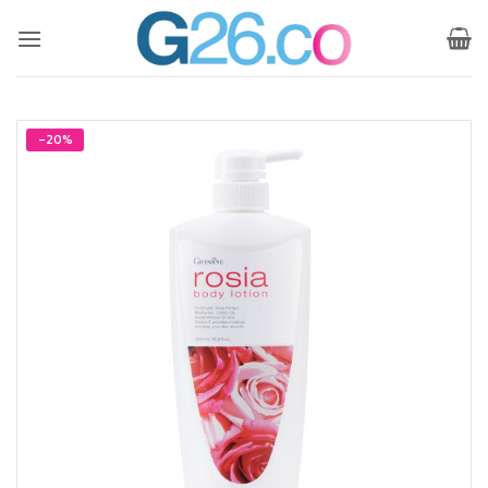
ข้าม
ไป
ยัง
เนื้อหา
-20%