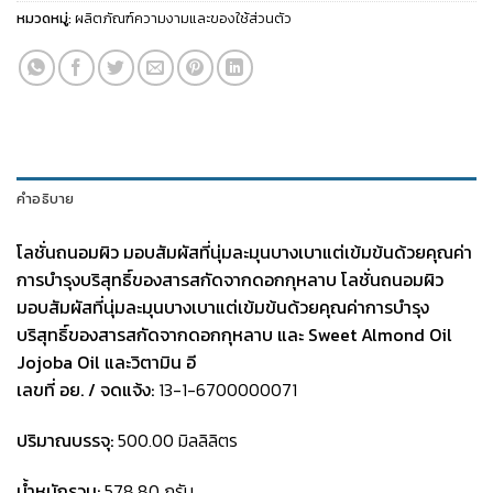
หมวดหมู่:
ผลิตภัณฑ์ความงามและของใช้ส่วนตัว
คำอธิบาย
โลชั่นถนอมผิว มอบสัมผัสที่นุ่มละมุนบางเบาแต่เข้มข้นด้วยคุณค่า
การบำรุงบริสุทธิ์ของสารสกัดจากดอกกุหลาบ
โลชั่นถนอมผิว
มอบสัมผัสที่นุ่มละมุนบางเบาแต่เข้มข้นด้วยคุณค่าการบำรุง
บริสุทธิ์ของสารสกัดจากดอกกุหลาบ และ Sweet Almond Oil
Jojoba Oil และวิตามิน อี
เลขที่ อย. / จดแจ้ง:
13-1-6700000071
ปริมาณบรรจุ:
500.00 มิลลิลิตร
น้ำหนักรวม:
578.80 กรัม