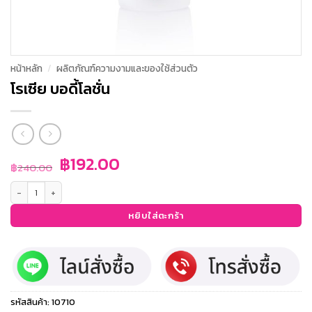
หน้าหลัก
/
ผลิตภัณฑ์ความงามและของใช้ส่วนตัว
โรเซีย บอดี้โลชั่น
Original
Current
฿
192.00
฿
240.00
price
price
จำนวน โรเซีย บอดี้โลชั่น ชิ้น
was:
is:
฿240.00.
฿192.00.
หยิบใส่ตะกร้า
รหัสสินค้า:
10710