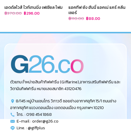
เอดดัลไวส์ ไวท์เทนนิ่ง เฟเชียล โฟม
แอคทีฟ ยัง ฮันนี่ แอคเน่ แคร์ คลีน
เซอร์
Original
Current
฿
370.00
฿
296.00
price
price
Original
Current
฿
110.00
฿
88.00
was:
is:
price
price
฿370.00.
฿296.00.
was:
is:
฿110.00.
฿88.00.
ตัวแทนจำหน่ายสินค้ากิฟฟารีน (Giffarine),อาหารเสริมกิฟฟารีน และ
วิตามินกิฟฟารีน หมายเลขสมาชิก 43120476
8/145 หมู่บ้านเซนโทร วิภาวดี ซอยช่างอากาศอุทิศ 15/1 ถนนช่าง
อากาศอุทิศ แขวงดอนเมือง เขตดอนเมือง กรุงเทพฯ 10210
โทร. : 098 454 1868
E-mail :
order@g26.co
Line. : @giffplus