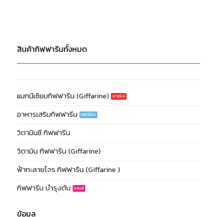
สินค้ากิฟฟารีนทั้งหมด
แมกนีเซียมกิฟฟารีน (Giffarine)
อาหารเสริมกิฟฟารีน
วิตามินซี กิฟฟารีน
วิตามิน กิฟฟารีน (Giffarine)
ฟ้าทะลายโจร กิฟฟารีน (Giffarine )
กิฟฟารีน บำรุงตับ
ข้อมูล