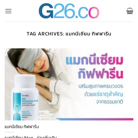
ข้าม
ไป
ยัง
เนื้อหา
TAG ARCHIVES:
แมกนีเซียม กิฟฟารีน
แมกนีเซียม กิฟฟารีน
แมกนีเซียม (Mag....อ่านเพิ่มเติม