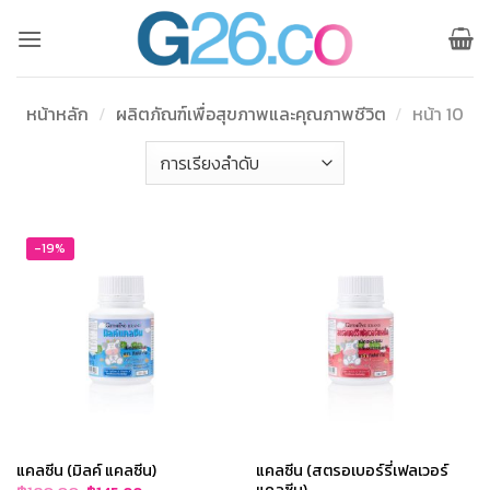
ข้าม
ไป
ยัง
เนื้อหา
หน้าหลัก
/
ผลิตภัณฑ์เพื่อสุขภาพและคุณภาพชีวิต
/
หน้า 10
-19%
แคลซีน (มิลค์ แคลซีน)
แคลซีน (สตรอเบอร์รี่เฟลเวอร์
แคลซีน)
Original
Current