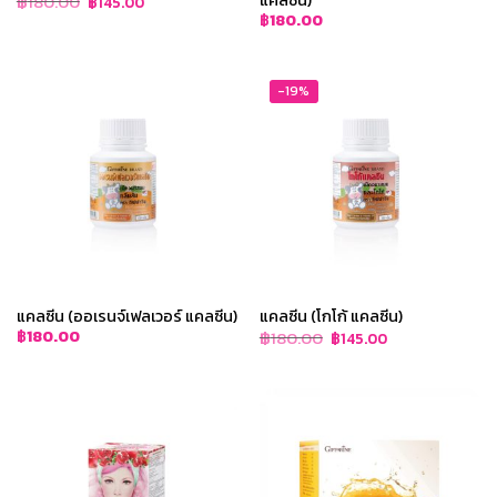
฿
180.00
฿
145.00
price
price
฿
180.00
was:
is:
฿180.00.
฿145.00.
-19%
แคลซีน (ออเรนจ์เฟลเวอร์ แคลซีน)
แคลซีน (โกโก้ แคลซีน)
Original
Current
฿
180.00
฿
180.00
฿
145.00
price
price
was:
is:
฿180.00.
฿145.00.