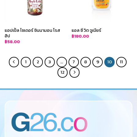
แอปเปิ้ล ไซเดอร์ ชินนามอน โรส
แอล ซี วิต จูเนียร์
ฮิป
฿
180.00
฿
58.00
1
2
3
…
7
8
9
10
11
12