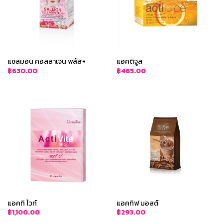
แซลมอน คอลลาเจน พลัส+
แอคติจูส
฿
630.00
฿
465.00
แอคทิ ไวท์
แอคทิฟ มอลต์
฿
1,100.00
฿
293.00