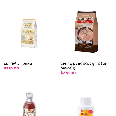
แอคทิฟ ไวท์ มอลต์
แอคทีฟ มอลต์ รีดิวซ์ ชูการ์ (ตรา
กิฟฟารีน)
฿
295.00
฿
278.00