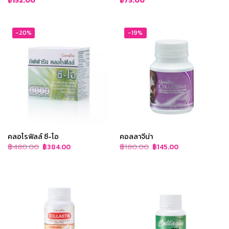
฿
152.00
฿
75.00
-20%
-19%
คลอโรฟิลล์ ซี-โอ
คอลลาจีน่า
Original
Current
Original
Current
฿
480.00
฿
180.00
฿
384.00
฿
145.00
price
price
price
price
was:
is:
was:
is:
฿480.00.
฿384.00.
฿180.00.
฿145.00.