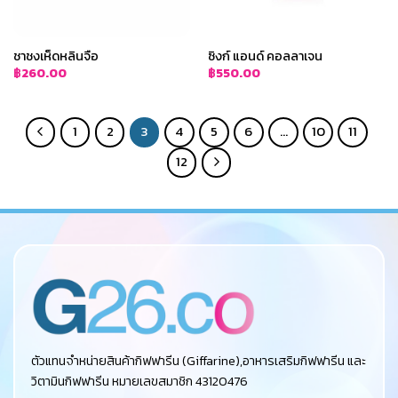
ชาชงเห็ดหลินจือ
ซิงก์ แอนด์ คอลลาเจน
฿
260.00
฿
550.00
1
2
3
4
5
6
…
10
11
12
ตัวแทนจำหน่ายสินค้ากิฟฟารีน (Giffarine),อาหารเสริมกิฟฟารีน และ
วิตามินกิฟฟารีน หมายเลขสมาชิก 43120476