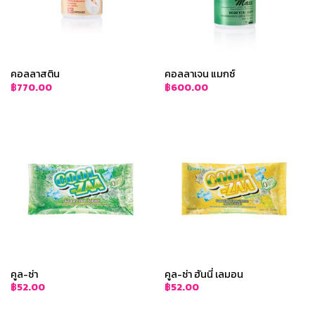
คอลลาสติน
คอลลาเจน แมกซ์
฿
770.00
฿
600.00
คูล-ซ่า
คูล-ซ่า ฮันนี่ เลมอน
฿
52.00
฿
52.00