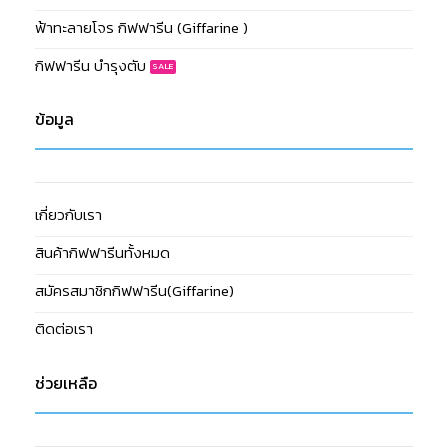
ฟ้าทะลายโจร กิฟฟารีน (Giffarine )
กิฟฟารีน บำรุงตับ
ข้อมูล
เกี่ยวกับเรา
สินค้ากิฟฟารีนทั้งหมด
สมัครสมาชิกกิฟฟารีน(Giffarine)
ติดต่อเรา
ช่วยเหลือ